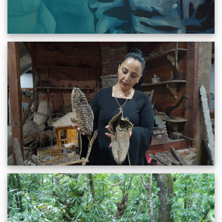
დროში მოგზაურობა
17.09.2022
1866
სრულიად
ქობულეთის მუნიციპალიტეტი, სოფელი აჭი
23.08.2022
1892
სრულიად