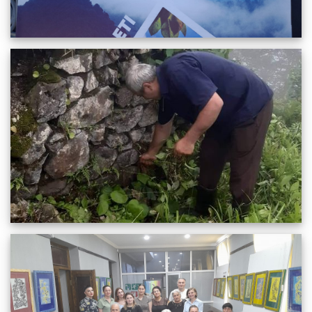
მიმდინარეობს ქობულეთის მუნიციპალიტეტის
არქეოლოგიური და არქიტექტურული ძეგლების
მონიტორინგი.
22.06.2022
1707
სრულიად
ქობულეთის მუზეუმში შეკრებილი საზოგადოდბა
მსჯელობდა საქართველოს ევროპულ არჩევანზე.
14.06.2022
1801
სრულიად