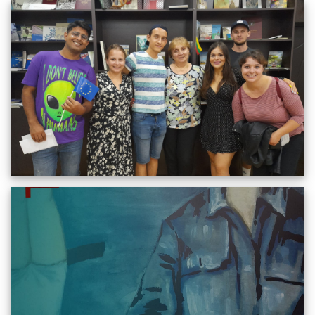
სიახლეები
გერმანია, სკოვაკეთი, პოლონეთი, უკრაინა, სასომხეთი
ალბომები
21.09.2022
1956
სრულიად
გალერეა
კონტაქტი
გამოჩენილი ჩეხი ქალები, მათი ბედი და პორტრეტები
დღევანდელი გადმოსახედიდან
19.09.2022
1965
სრულიად