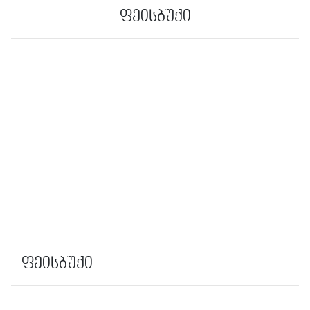
ფეისბუქი
ფეისბუქი