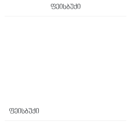
ფეისბუქი
ფეისბუქი