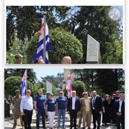
30.05.2025
1549
სრულიად
დამოუკიდებლობის დღისადმი მიძღვნილი საზეიმო
ღონისძიებები ქობულეთში
28.05.2025
1383
სრულიად