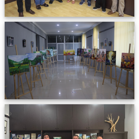
განახლებული ეთნოგრაფიული განყოფილება,
გამოფენა
18.08.2025
750
სრულიად
ფადიკო გოგიტიძის შვილთაშვილები სტუმრად
ქობულეთის მუზეუმში
11.07.2025
1483
სრულიად