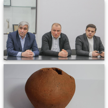
სიახლეები
აჭარის კულტურის სამინისტროს წარმომადგენლობის
გასვლითი შეხვედრების ფარგლებში, მინისტრი, ელისო
ალბომები
ბოლქვაძე ქობულეთის მუზეუმს ეწვია.
გალერეა
04.02.2026
110
სრულიად
კონტაქტი
ქობულეთის მუზეუმი აგრძელებს ისტორიული და
კულტურული მემკვიდრეობის კვლევას და
საზოგადოებისთვის გაცნობას.
31.01.2026
102
სრულიად