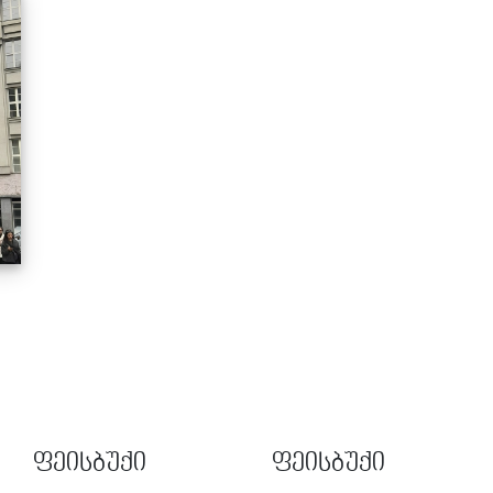
რი
ად
ფეისბუქი
ფეისბუქი